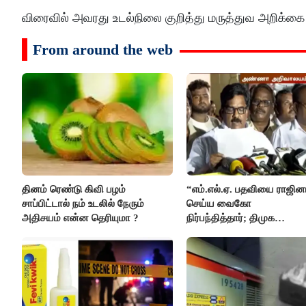
விரைவில் அவரது உடல்நிலை குறித்து மருத்துவ அறிக்கை
From around the web
தினம் ரெண்டு கிவி பழம்
“எம்.எல்.ஏ. பதவியை ராஜி
சாப்பிட்டால் நம் உடலில் நேரும்
செய்ய வைகோ
அதிசயம் என்ன தெரியுமா ?
நிர்பந்தித்தார்; திமுக
எம்.எல்.ஏக்களாகவே
தொடர்கிறோம்”- மதிமுக
எம்.எல்.ஏக்கள் பரபரப்பு பேட்டி