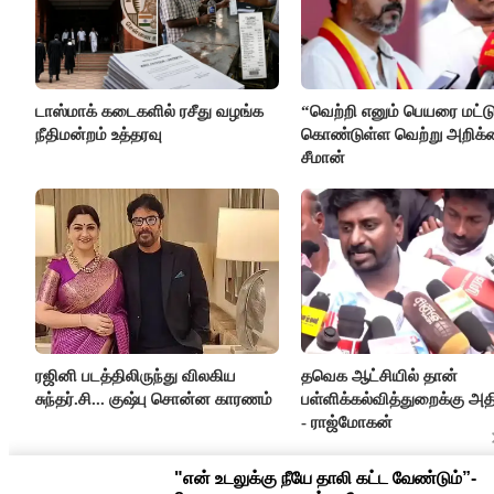
டாஸ்மாக் கடைகளில் ரசீது வழங்க
“வெற்றி எனும் பெயரை மட்ட
நீதிமன்றம் உத்தரவு
கொண்டுள்ள வெற்று அறிக்
சீமான்
ரஜினி படத்திலிருந்து விலகிய
தவெக ஆட்சியில் தான்
சுந்தர்.சி... குஷ்பு சொன்ன காரணம்
பள்ளிக்கல்வித்துறைக்கு அத
- ராஜ்மோகன்