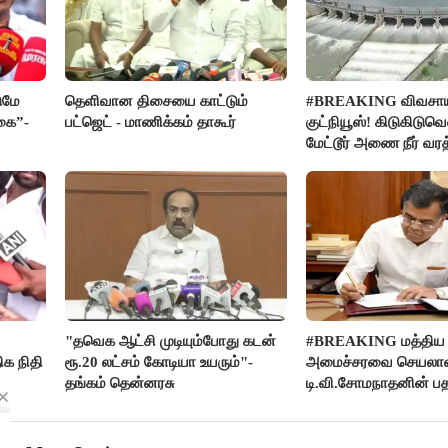
ுமே
தெளிவான திசையை காட்டும்
#BREAKING விவசாய
கை”-
பட்ஜெட் - மாணிக்கம் தாகூர்
குட்நியூஸ்! கிடுகிடுவ
மேட்டூர் அணை நீர் வரத
"தவெக ஆட்சி முடியும்போது கடன்
#BREAKING மத்திய
ிக நிதி
ரூ.20 லட்சம் கோடியா உயரும்"-
அமைச்சரவை செயலாள
தங்கம் தென்னரசு
டி.வி.சோமநாதனின் பத
மேலும் ஓராண்டு நீட்டிப்ப