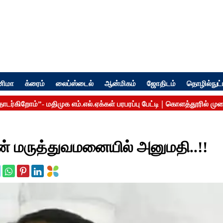
னிமா
க்ரைம்
லைப்ஸ்டைல்
ஆன்மிகம்
ஜோதிடம்
தொழில்நுட்
 மருத்துவமனையில் அனுமதி..!!