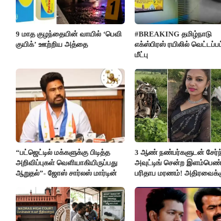
9 மாத குழந்தையின் வாயில் ‘பெவி
#BREAKING தமிழ்நாடு
குயிக்’ ஊற்றிய அத்தை
எக்ஸ்பிரஸ் ரயிலில் வெட்டப்பட
மீட்பு
“பட்ஜெட்டில் மக்களுக்கு பிடித்த
3 ஆண் நண்பர்களுடன் சேர்ந
அறிவிப்புகள் வெளியாகியிருப்பது
அவுட்டிங் சென்ற இளம்பெண
ஆறுதல்”- ஜோஸ் சார்லஸ் மார்டின்
பரிதாப மரணம்! அதிரவைக்க
பின்னணி