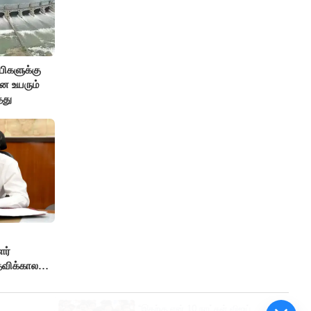
ிகளுக்கு
ென உயரும்
்து
ர்
விக்காலம்
ு
“இதற்கு ஏன் 10 நாட்கள் விஜய்