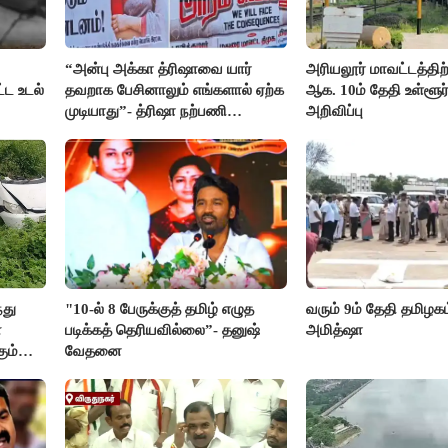
“அன்பு அக்கா த்ரிஷாவை யார்
அரியலூர் மாவட்டத்திற்
்ட உடல்
தவறாக பேசினாலும் எங்களால் ஏற்க
ஆக. 10ம் தேதி உள்ளூர
முடியாது”- த்ரிஷா நற்பணி
அறிவிப்பு
மன்றத்தினர் போஸ்டர்
்து
"10-ல் 8 பேருக்குத் தமிழ் எழுத
வரும் 9ம் தேதி தமிழகம
்
படிக்கத் தெரியவில்லை”- தனுஷ்
அமித்ஷா
ும்
வேதனை