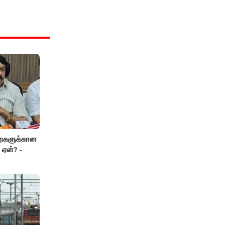
றைகளுக்கான
 ஏன்? -